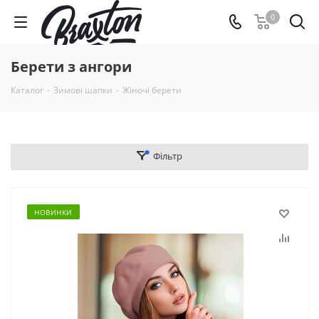
0
Берети з ангори
Каталог
-
Зимові шапки
-
Жіночі берети
Фільтр
НОВИНКИ