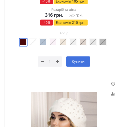
-
40
%
Економія
105
грн.
Роздрібна ціна
316
грн.
526
грн.
-
40
%
Економія
210
грн.
Колір
Купити