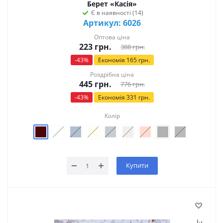
Берет «Касія»
Є в наявності (14)
Артикул: 6026
Оптова ціна
223
грн.
388
грн.
-
43
%
Економія
165
грн.
Роздрібна ціна
445
грн.
776
грн.
-
43
%
Економія
331
грн.
Колір
Купити