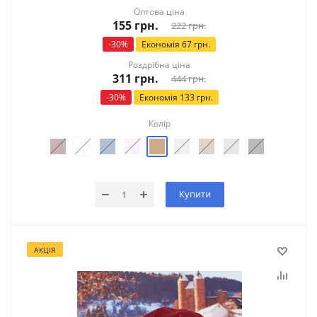
Оптова ціна
155
грн.
222
грн.
-
30
%
Економія
67
грн.
Роздрібна ціна
311
грн.
444
грн.
-
30
%
Економія
133
грн.
Колір
Купити
АКЦІЯ