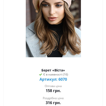
Берет «Віста»
Є в наявності (16)
Артикул: 6070
Оптова ціна
158
грн.
Роздрібна ціна
316
грн.