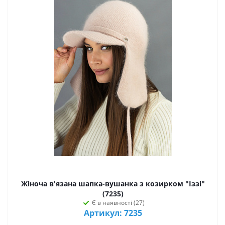
Жіноча в'язана шапка-вушанка з козирком "Іззі"
(7235)
Є в наявності (27)
Артикул: 7235