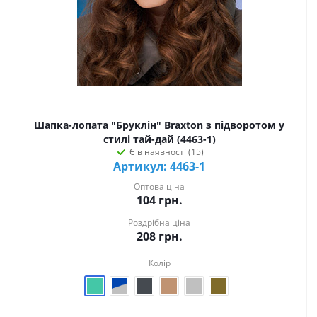
Шапка-лопата "Бруклін" Braxton з підворотом у
стилі тай-дай (4463-1)
Є в наявності (15)
Артикул: 4463-1
Оптова ціна
104
грн.
Роздрібна ціна
208
грн.
Колір