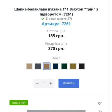
Шапка-балаклава в'язана 1*1 Braxton "Трій" з
підворотом (7261)
Є в наявності (27)
Артикул: 7261
Оптова ціна
185
грн.
Роздрібна ціна
370
грн.
Колір
Купити
НОВИНКИ