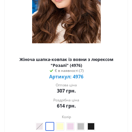
Жіноча шапка-ковпак із вовни з люрексом
"Розалі" (4976)
Є в наявності (7)
Артикул: 4976
Оптова ціна
307
грн.
Роздрібна ціна
614
грн.
Колір