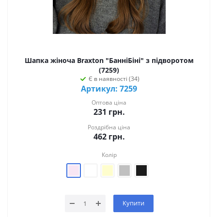
Шапка жіноча Braxton "БанніБіні" з підворотом
(7259)
Є в наявності (34)
Артикул: 7259
Оптова ціна
231
грн.
Роздрібна ціна
462
грн.
Колір
Купити