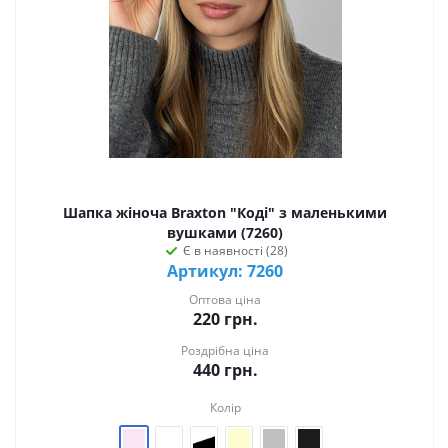
Шапка жіноча Braxton "Коді" з маленькими
вушками (7260)
Є в наявності (28)
Артикул: 7260
Оптова ціна
220
грн.
Роздрібна ціна
440
грн.
Колір