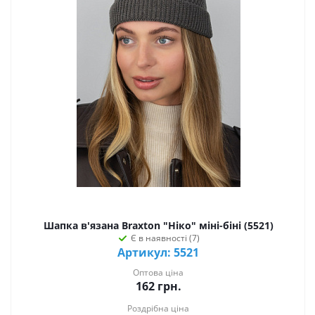
Шапка в'язана Braxton "Ніко" міні-біні (5521)
Є в наявності (7)
Артикул: 5521
Оптова ціна
162
грн.
Роздрібна ціна