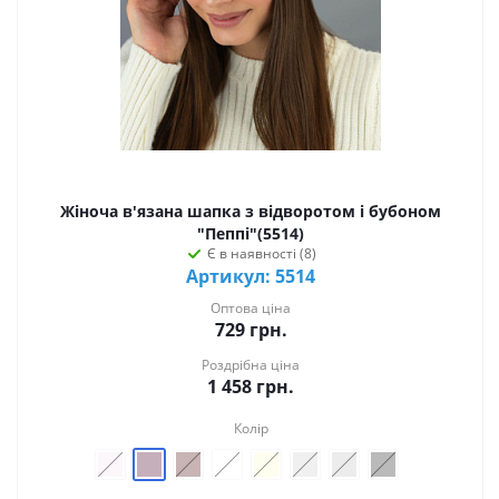
Жіноча в'язана шапка з відворотом і бубоном
"Пеппі"(5514)
Є в наявності (8)
Артикул: 5514
Оптова ціна
729
грн.
Роздрібна ціна
1 458
грн.
Колір