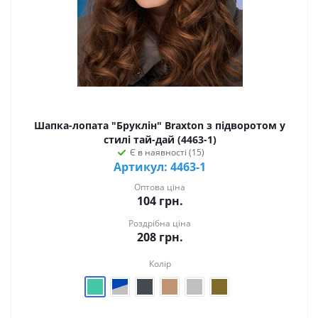
Шапка-лопата "Бруклін" Braxton з підворотом у
стилі тай-дай (4463-1)
Є в наявності (15)
Артикул: 4463-1
Оптова ціна
104
грн.
Роздрібна ціна
208
грн.
Колір