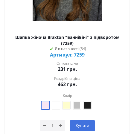
Шапка жіноча Braxton "БанніБіні" з підворотом
(7259)
Є в наявності (34)
Артикул: 7259
Оптова ціна
231
грн.
Роздрібна ціна
462
грн.
Колір
Купити