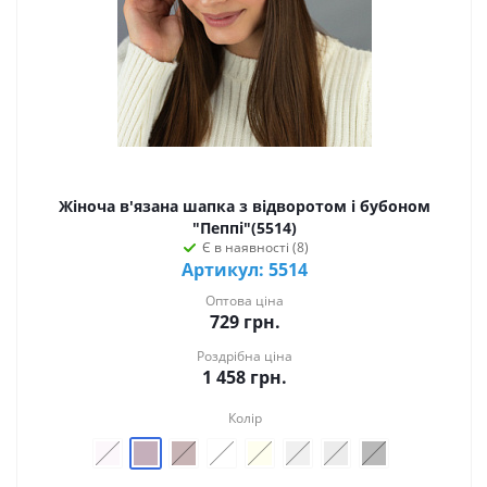
Жіноча в'язана шапка з відворотом і бубоном
"Пеппі"(5514)
Є в наявності (8)
Артикул: 5514
Оптова ціна
729
грн.
Роздрібна ціна
1 458
грн.
Колір