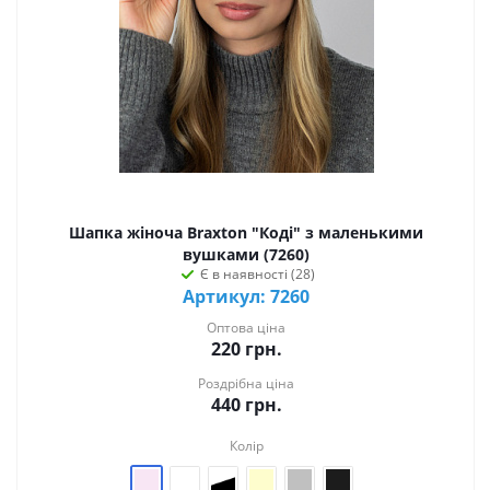
Шапка жіноча Braxton "Коді" з маленькими
вушками (7260)
Є в наявності (28)
Артикул: 7260
Оптова ціна
220
грн.
Роздрібна ціна
440
грн.
Колір