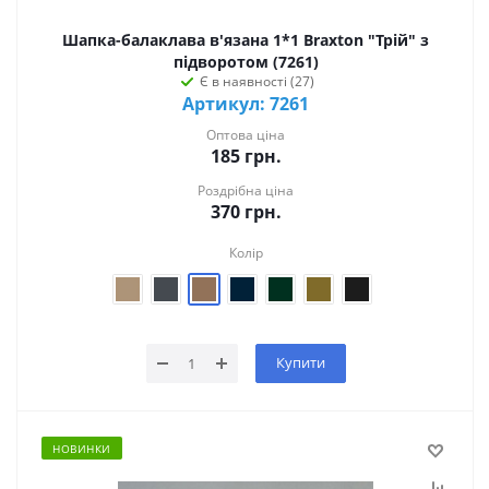
Шапка-балаклава в'язана 1*1 Braxton "Трій" з
підворотом (7261)
Є в наявності (27)
Артикул: 7261
Оптова ціна
185
грн.
Роздрібна ціна
370
грн.
Колір
Купити
НОВИНКИ