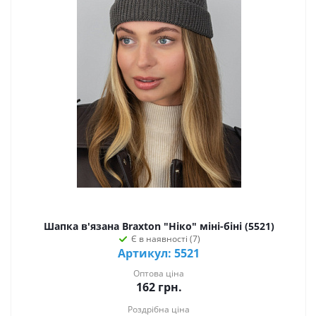
Шапка в'язана Braxton "Ніко" міні-біні (5521)
Є в наявності (7)
Артикул: 5521
Оптова ціна
162
грн.
Роздрібна ціна