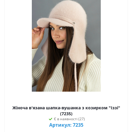
Жіноча в'язана шапка-вушанка з козирком "Іззі"
(7235)
Є в наявності (27)
Артикул: 7235