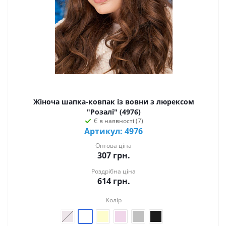
Жіноча шапка-ковпак із вовни з люрексом
"Розалі" (4976)
Є в наявності (7)
Артикул: 4976
Оптова ціна
307
грн.
Роздрібна ціна
614
грн.
Колір