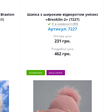
 Braxton
Шапка з широким відворотом унісекс
61)
«Brooklin-2» (7227)
Є в наявності (80)
Артикул: 7227
Оптова ціна
231
грн.
Роздрібна ціна
462
грн.
НОВИНКИ
EXCLUSIVE