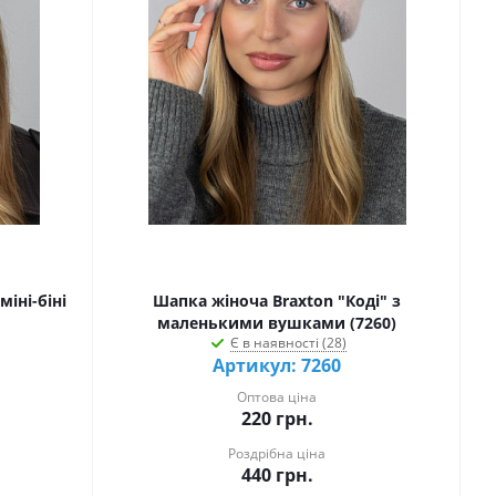
міні-біні
Шапка жіноча Braxton "Коді" з
маленькими вушками (7260)
Є в наявності (28)
Артикул: 7260
Оптова ціна
220
грн.
Роздрібна ціна
440
грн.