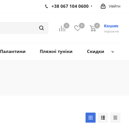
+38 067 104 0600
Увійти
Кошик
0
0
0
0
порожня
Палантини
Пляжні туніки
Скидки