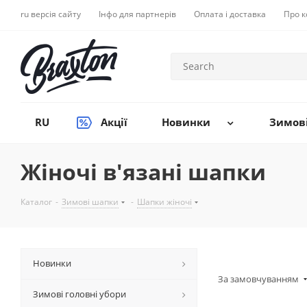
ru версія сайту
Інфо для партнерів
Оплата і доставка
Про 
RU
Акції
Новинки
Зимові
Жіночі в'язані шапки
Каталог
-
Зимові шапки
-
Шапки жіночі
Новинки
За замовчуванням
Зимові головні убори