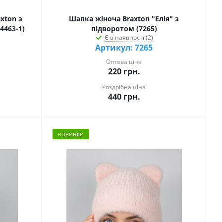
xton з
Шапка жіноча Braxton "Елія" з
4463-1)
підворотом (7265)
Є в наявності (2)
Артикул: 7265
Оптова ціна
220
грн.
Роздрібна ціна
440
грн.
НОВИНКИ