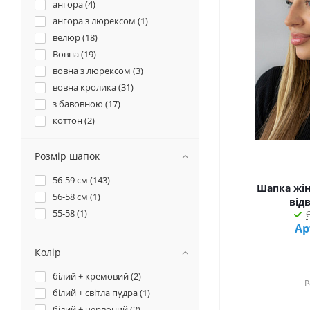
ангора (
4
)
ангора з люрексом (
1
)
велюр (
18
)
Вовна (
19
)
вовна з люрексом (
3
)
вовна кролика (
31
)
з бавовною (
17
)
коттон (
2
)
Розмір шапок
56-59 см (
143
)
Шапка жіно
56-58 см (
1
)
від
55-58 (
1
)
Є
Ар
Колір
білий + кремовий (
2
)
Р
білий + світла пудра (
1
)
білий + червоний (
2
)