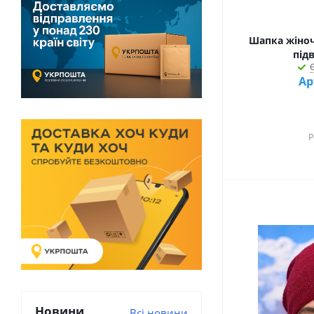
темна пудра (
59
)
темна пудра + світла пудра (
2
)
Шапка жіноча
темно-сірий + сірий (
1
)
під
темно-сірий + світло-сірий (
1
)
Є
темно-синій + білий (
1
)
Ар
темно-синій + жовтий (
1
)
фіолетовий + фуксія + сірий (
1
)
фуксія (
2
)
Р
чорний (
3
)
шампань (
4
)
айсберг (
1
)
білий (
125
)
білий + джинсовий (
2
)
білий + електрик (
1
)
білий + золотий (
1
)
білий + пудра (
1
)
білий + світло-сірий (
1
)
білий + чорний (
4
)
Новини
Всі новини
бірюзовий (
12
)