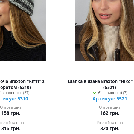
ча Braxton "Кітті" з
Шапка в'язана Braxton "Ніко" 
воротом (5310)
(5521)
 в наявності (27)
Є в наявності (7)
тикул: 5310
Артикул: 5521
Оптова ціна
Оптова ціна
158
грн.
162
грн.
оздрібна ціна
Роздрібна ціна
316
грн.
324
грн.