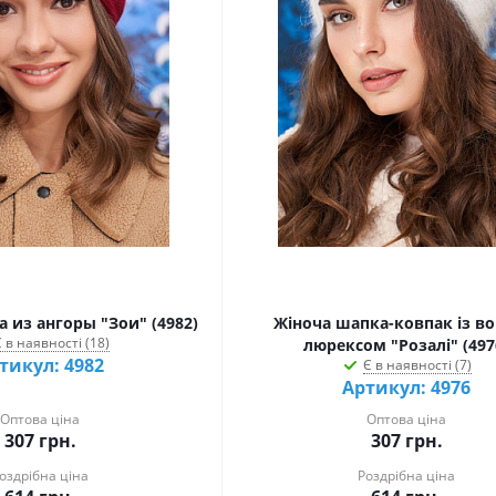
 из ангоры "Зои" (4982)
Жіноча шапка-ковпак із во
 в наявності (18)
люрексом "Розалі" (497
тикул: 4982
Є в наявності (7)
Артикул: 4976
Оптова ціна
Оптова ціна
307
грн.
307
грн.
оздрібна ціна
Роздрібна ціна