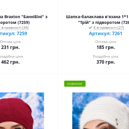
 Braxton "БанніБіні" з
Шапка-балаклава в'язана 1*1
воротом (7259)
"Трій" з підворотом (72
 в наявності (34)
Є в наявності (27)
тикул: 7259
Артикул: 7261
Оптова ціна
Оптова ціна
231
грн.
185
грн.
оздрібна ціна
Роздрібна ціна
462
грн.
370
грн.
НОВИНКИ