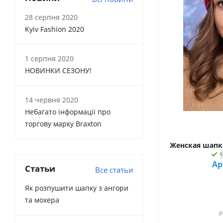
бежевий (
2
)
28 серпня 2020
блакитний (
13
)
Kyiv Fashion 2020
бордовий (
69
)
бузковий (
3
)
1 серпня 2020
бургунді (
1
)
НОВИНКИ СЕЗОНУ!
волошковий (
1
)
гірчичний (
5
)
гранатовий (
1
)
14 червня 2020
графіт (
24
)
Небагато інформації про
джинсовий (
77
)
торгову марку Braxton
джинсовий + білий (
3
)
електрик (
11
)
Женская шапка
Є
жовтий (
22
)
Ар
зелений (
1
)
Статьи
Все статьи
кавовий (
27
)
Як розпушити шапку з ангори
капучино (
3
)
та мохера
кораловий (
4
)
Р
коричневий (
17
)