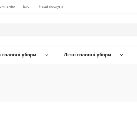
компанію
Блог
Наші послуги
 головні убори
Літні головні убори