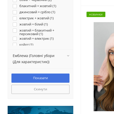
блакитний + жовтий (
1
)
джинсовий + срібло (
1
)
НОВИНКИ
електрик + жовтий (
1
)
жовтий + білий (
1
)
жовтий + блакитний +
персиковий (
1
)
жовтий + електрик (
1
)
койот (
1
)
кремовий + білий (
3
)
Емблема (Головні убори
кремовий + коричневий (
1
)
(Для характеристик))
малиновий + блакитний (
1
)
ментол (
8
)
персиковий + сірий (
1
)
райдужний (
3
)
світла пудра (
54
)
Скинути
світла пудра + білий (
2
)
світла пудра + темна пудра (
3
)
синій + блакитний (
5
)
синій + сірий (
6
)