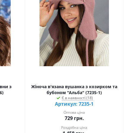
вни з
Жіноча в'язана вушанка з козирком та
6)
бубоном "Альба" (7235-1)
Є в наявності (18)
Артикул: 7235-1
Оптова ціна
729
грн.
Роздрібна ціна