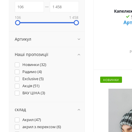
Капелюх
106
1 458
Арт
Артикул
Р
Наші пропозиції
Новинки (
32
)
Радимо (
4
)
Exclusive (
5
)
НОВИНКИ
Акція (
51
)
ВАУ ЦІНА (
3
)
склад
Акрил (
47
)
акрил з люрексом (
6
)