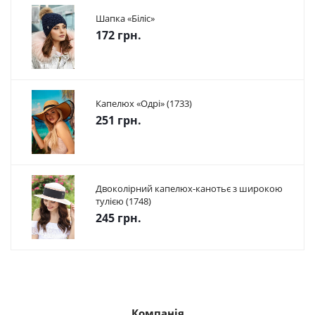
Шапка «Біліс»
172 грн.
Капелюх «Одрі» (1733)
251 грн.
Двоколірний капелюх-канотьє з широкою
тулією (1748)
245 грн.
Компанія