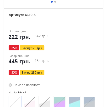
Артикул:
4619-8
Оптова ціна
222
грн.
342
грн.
-
35
%
Saving
120
грн.
Роздрібна ціна
445
грн.
684
грн.
-
35
%
Saving
239
грн.
Немає в наявності
Колір:
білий