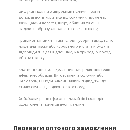
вишукані шляпи з широкими полями – вони
допомагають укритися від сонячних променів,
захищаючи волосся, шкіру обличчя та очі, і
надають образу жіночність і елегантність;
грайливі панамки – такі головні убори підійдуть не
лише для пляжу або курортного міста, а й будуть
відповідними для відпочинку на природі, у поході
або на пікніку;
класичні канотьє – ідеальний вибір для цінителів
ефектних образів. Виготовлені з соломки або
целюлози, ці модні жіночі шляпки підійдуть і до
стилю casual, і до ділового костюму;
бейсболки різних фасонів, дизайнів і кольорів,
однотонні і з принтованої тканини.
Переваги оптового замовлення