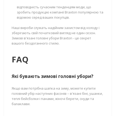
відповідність сучасним тенденціям моди, що
зробить продукцію компанії Braxton популярною та
відомою серед ваших покупців.
Наші вироби служать надійним захистом від холоду і
зберігають свій початковий вигляд не один сезон.
Зимові в'язані головні убори Braxton - це секрет
вашого бездоганного стилю.
FAQ
Які бувають зимові головні убори?
Якщо вам потрібна шапка на зиму, можете купити
головний убір наступних фасонів – в'язані біні, ушанки,
теплі бейсболки і панами, жіночі берети, снуди та
балаклави.