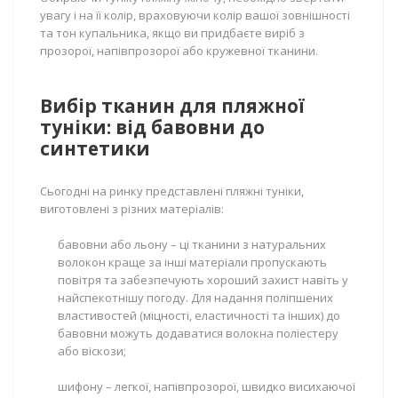
увагу і на її колір, враховуючи колір вашої зовнішності
та тон купальника, якщо ви придбаєте виріб з
прозорої, напівпрозорої або кружевної тканини.
Вибір тканин для пляжної
туніки: від бавовни до
синтетики
Сьогодні на ринку представлені пляжні туніки,
виготовлені з різних матеріалів:
бавовни або льону – ці тканини з натуральних
волокон краще за інші матеріали пропускають
повітря та забезпечують хороший захист навіть у
найспекотнішу погоду. Для надання поліпшених
властивостей (міцності, еластичності та інших) до
бавовни можуть додаватися волокна поліестеру
або віскози;
шифону – легкої, напівпрозорої, швидко висихаючої