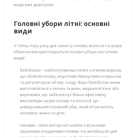
моди вже довгі роки.
Головні убори літні: основні
види
У теплу пору року для захисту голови, волосся та шкіри
обличчя використовуються головні убори наступних
видів:
бейсболки – найпопулярніші кепки з м'яким верхом,
що облягає голову, жорстким півкруглим козирьком
та регулятором об'єму ззаду. Верх бейсболок може
виготовлятися з легких тканин, ажурної в'язки або
мережива, що забезпечує більш ефективну
вентиляцію шкіри голови та волосся. Це –
універсальний головний убір, який літом носять
чоловіки, жінки та діти;
панами – легкі матерчаті шляпи з вузькими
пружними опущеними полями. На англійській цей