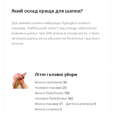
Який склад краще для шапки?
Для зимової шапки найкраще підходить вовна і
кашемір. Найбільший захист від холоду забезпечує
вовняна шапка. При 60% вовни в складі ниток, з яких
зв'язана шапка, вона абсолютно безпечна і зручна у
носінні.
Літні головні убори
Жіночі капелюхи
36
Чоловічі панами
20
Жіночі бейсболки
193
Чоловічі бейсболки
163
Жіночі панами
31
Дитячі капелюхи
5
Жіночі косинки
2