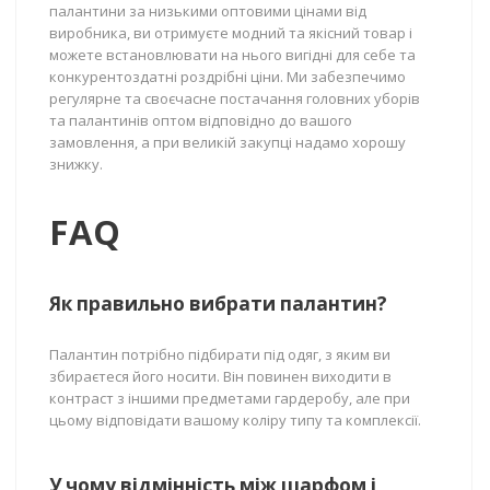
палантини за низькими оптовими цінами від
виробника, ви отримуєте модний та якісний товар і
можете встановлювати на нього вигідні для себе та
конкурентоздатні роздрібні ціни. Ми забезпечимо
регулярне та своєчасне постачання головних уборів
та палантинів оптом відповідно до вашого
замовлення, а при великій закупці надамо хорошу
знижку.
FAQ
Як правильно вибрати палантин?
Палантин потрібно підбирати під одяг, з яким ви
збираєтеся його носити. Він повинен виходити в
контраст з іншими предметами гардеробу, але при
цьому відповідати вашому коліру типу та комплексії.
У чому відмінність між шарфом і