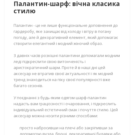
Палантин-шарф: вічна класика
стилю
Палантин - це не лише функціональне доповнення до
гардеробу, яке захищає від холоду і вітру в погану
погоду, але й декоративний елемент, який допомагає
створити елегантний і модний жіночий образ.
З давніх часів розкішні палантини допомагали модним
леді підкреслити свою витонченість і
аристократичний шарм. Проте й в наші дні цей
аксесуар не втратив своєї актуальності і як модний
тренд знаходиться на піку своєї популярності вже
багато сезонів.
У поєднанні з будь-яким одягом шарф-палантин
надасть вам граціозності і очаровання, і підкреслить
індивідуальний естетичний смак і почуття стилю. Цей
аксесуар можна носити різними способами:
просто набросивши на плечі або закріпивши за
допомогою вузла, броші, декоративної булавки або