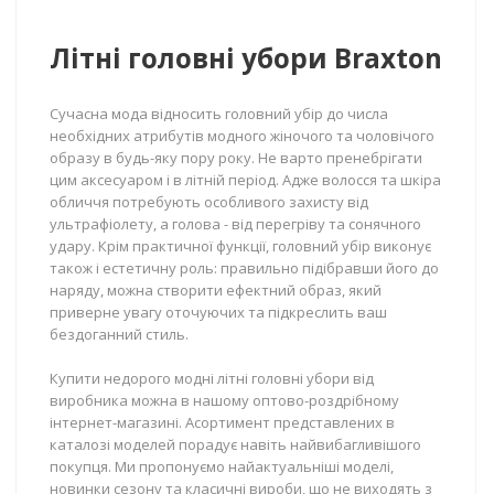
Літні головні убори Braxton
Сучасна мода відносить головний убір до числа
необхідних атрибутів модного жіночого та чоловічого
образу в будь-яку пору року. Не варто пренебрігати
цим аксесуаром і в літній період. Адже волосся та шкіра
обличчя потребують особливого захисту від
ультрафіолету, а голова - від перегріву та сонячного
удару. Крім практичної функції, головний убір виконує
також і естетичну роль: правильно підібравши його до
наряду, можна створити ефектний образ, який
приверне увагу оточуючих та підкреслить ваш
бездоганний стиль.
Купити недорого модні літні головні убори від
виробника можна в нашому оптово-роздрібному
інтернет-магазині. Асортимент представлених в
каталозі моделей порадує навіть найвибагливішого
покупця. Ми пропонуємо найактуальніші моделі,
новинки сезону та класичні вироби, що не виходять з