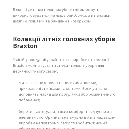
В якості дитячих головних уборів літом можуть
використовуватися не лише бейсболки, а й панамки,
шляпки, пов'язки та бандани з козирьком.
Колекції літніх головних уборів
Braxton
У лінійці продукції українського виробника, компанії
Braxton можна зустріти стильні головні убори для
весняно-літнього сезону:
льняні шляпи жіночі з невеликими полями,
прикрашені стрічками та квітами. Вони успішно
доповнять наряд для прогулянки або романтичного
побачення;
берети – аксесуари, в яких комфорт поєднується з
елегантністю. Оригінальна ажурна в'язка надає цим
виробам неповторної легкості і робить жіночий
образ романтичним та ніжним;