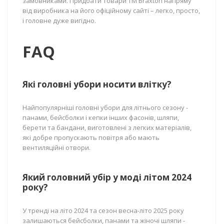
замовниками. Придбати товари ТМ Braxton напряму
від виробника на його офіційному сайті – легко, просто,
і головне дуже вигідно.
FAQ
Які головні убори носити влітку?
Найпопулярніші головні убори для літнього сезону -
панами, бейсболки і кепки інших фасонів, шляпи,
берети та бандани, виготовлені з легких матеріалів,
які добре пропускають повітря або мають
вентиляційні отвори.
Який головний убір у моді літом 2024
року?
У тренді на літо 2024 та сезон весна-літо 2025 року
залишаються бейсболки, панами та жіночі шляпи -