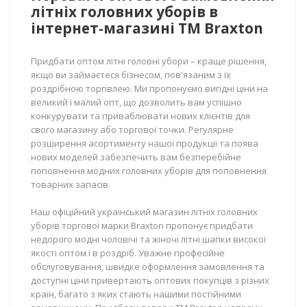
літніх головних уборів в
інтернет-магазині ТМ Braxton
Придбати оптом літні головні убори – краще рішення,
якщо ви займаєтеся бізнесом, пов'язаним з їх
роздрібною торгівлею. Ми пропонуємо вигідні ціни на
великий і малий опт, що дозволить вам успішно
конкурувати та приваблювати нових клієнтів для
свого магазину або торгової точки. Регулярне
розширення асортименту нашої продукції та поява
нових моделей забезпечить вам безперебійне
поповнення модних головних уборів для поповнення
товарних запасів.
Наш офіційний український магазин літніх головних
уборів торгової марки Braxton пропонує придбати
недорого модні чоловічі та жіночі літні шапки високої
якості оптом і в роздріб. Уважне професійне
обслуговування, швидке оформлення замовлення та
доступні ціни привертають оптових покупців з різних
країн, багато з яких стають нашими постійними