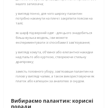
іншого затискача;
у вигляді пончо, для чого широку палантин
потрібно накинути на плечі і закріпити поясом на
талії;
як шарф під верхній одяг - для цього знадобиться
більш вузька модель, і ви можете
експериментувати зі способами її зав'язування;
у вигляді хомута, об'ємної або елегантної накидки
над пальто або курткою, створюючи стильну
драпіровку;
замість головного убору, зав'язавши палантин на
голові у вигляді чалми, а також використовуючи як
платок або капюшон за аналогією зі снудом.
Вибираємо палантин: корисні
поради