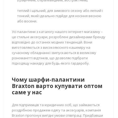
(графічним, спіралевидним, абстрактним);
теплий і щільний, для зимового сезону або легкий і
тонкий, який ідеально підійде для носіння весною
або восени.
Усі палантини з каталогу нашого інтернет-магазину –
це стильні аксесуари, розроблені дизайнерами бренду
відповідно до останніх модних тенденцій. Вони
виготовляються з високоякісного кашеміру на
сучасному обладнанні і випускаються в великому
різноманітті відтінків, що дозволяє підібрати
підходящу накидку для будь-якого гардеробу.
Чому шарфи-палантини
Braxton варто купувати оптом
саме у нас
Для підприємців та юридичних осіб, що займаються
роздрібною продажем одягу та аксесуарів, компанія
Braxton пропонує вигідні умови співпраці. Придбавши