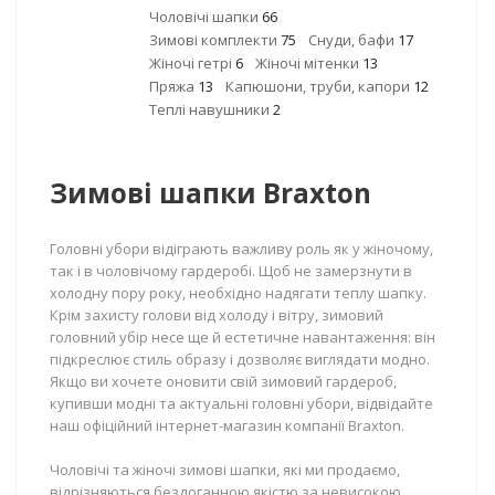
Чоловічі шапки
66
Зимові комплекти
75
Снуди, бафи
17
Жіночі гетрі
6
Жіночі мітенки
13
Пряжа
13
Капюшони, труби, капори
12
Теплі навушники
2
Зимові шапки Braxton
Головні убори відіграють важливу роль як у жіночому,
так і в чоловічому гардеробі. Щоб не замерзнути в
холодну пору року, необхідно надягати теплу шапку.
Крім захисту голови від холоду і вітру, зимовий
головний убір несе ще й естетичне навантаження: він
підкреслює стиль образу і дозволяє виглядати модно.
Якщо ви хочете оновити свій зимовий гардероб,
купивши модні та актуальні головні убори, відвідайте
наш офіційний інтернет-магазин компанії Braxton.
Чоловічі та жіночі зимові шапки, які ми продаємо,
відрізняються бездоганною якістю за невисокою