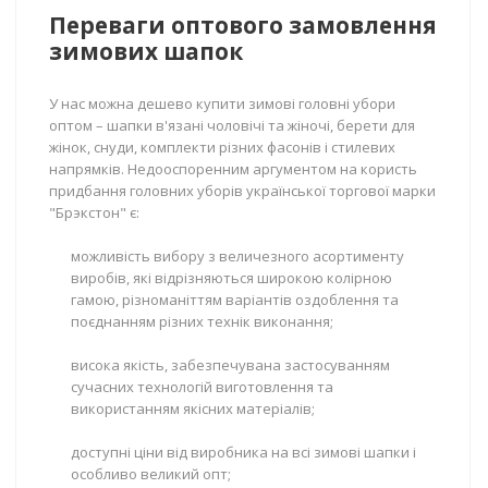
Переваги оптового замовлення
зимових шапок
У нас можна дешево купити зимові головні убори
оптом – шапки в'язані чоловічі та жіночі, берети для
жінок, снуди, комплекти різних фасонів і стилевих
напрямків. Недооспоренним аргументом на користь
придбання головних уборів української торгової марки
"Брэкстон" є:
можливість вибору з величезного асортименту
виробів, які відрізняються широкою колірною
гамою, різноманіттям варіантів оздоблення та
поєднанням різних технік виконання;
висока якість, забезпечувана застосуванням
сучасних технологій виготовлення та
використанням якісних матеріалів;
доступні ціни від виробника на всі зимові шапки і
особливо великий опт;