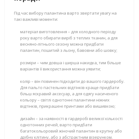
Під час вибору палантина варто звертати увагу на
такі важливі моменти:
матеріал виготовлення – для холодного періоду
року варто обирати виріб з теплих тканин, а для
весняно-літнього сезону можна придбати
палантин, пошитий з льону, бавовни або шовку;
розміри – чим довша і ширша накидка, тим більше
варіантів її використання можна уявити;
колір – він повинен підходити до вашого гардеробу.
Для пальто пастельних відтінків краще придбати
більш яскравий аксесуар, а для одягу насиченого
кольору – світлі однотонні палантини ніжних
відтінків, прикрашені принтами або вишивкою;
дизайн – за наявності в гардеробі великої кількості
однотонних речей, варто придбати
багатокольоровий жіночий палантин в крупну або
дрібну клітину, або з абстрактним візерунком.