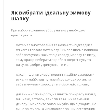
Як вибрати ідеальну зимову
шапку
При виборі головного убору на зиму необхідно
враховувати:
матеріал виготовлення та наявність підкладки з
м'якого і теплого матеріалу. Зимова шапка повинна
забезпечувати захист від холоду, морозу та вітру,
тому краще вибирати вироби зі шерсті, пуху та
флісу, які добре утримують тепло;
фасон – шапки зимові повинні надійно закривати
вуха, як найбільш чутливий до холоду орган, та
забезпечувати хорошу теплоізоляцію голови;
дизайн – колір виробу, наявність прикрас у вигляді
вишивки, вставок, лейблів та інших елементів
декору. Вибирайте головний убір, що підходить не
лише за стилем, а й відповідає вашим естетичним