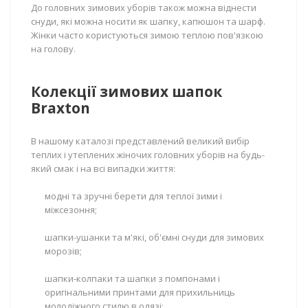
До головних зимових уборів також можна віднести
снуди, які можна носити як шапку, капюшон та шарф.
Жінки часто користуються зимою теплою пов'язкою
на голову.
Колекції зимових шапок
Braxton
В нашому каталозі представлений великий вибір
теплих і утеплених жіночих головних уборів на будь-
який смак і на всі випадки життя:
модні та зручні берети для теплої зими і
міжсезоння;
шапки-ушанки та м'які, об'ємні снуди для зимових
морозів;
шапки-колпаки та шапки з помпонами і
оригінальними принтами для прихильниць
молодіжного стилю в одязі;