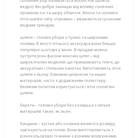
головний убір називається Bucket Hat (шляпа-
ведро). Він добре захищає від впливу сонячних
променів очі та шкіру обличчя. Жіночі та чоловічі
літні шапки типу «панама» – вважаються сучасним
модним трендом;
шляпи – головні убори з тулією та широкими
полями. В якості літнього аксесуара вони більше
популярні сьогодні у жінок. В продажі можна
зустріти різні фасони жіночих шляп – від
широкополих моделей, що прикривають плечі, до
аккуратних і стильних канотьє. Виготовляють літні
шляпи з льону, бавовни целюлози та інших
матеріалів, часто з додаванням поліестеру.
Великим попитом користуються і літні солом'яні
шляпи;
берети – головні убори без козирька з легких
матеріалів таких, як льон;
бандани – хустки або косинки великого розміру,
зав'язуються на голові. Вони виготовляються з
різнокольорової тканини з різними візерунками.