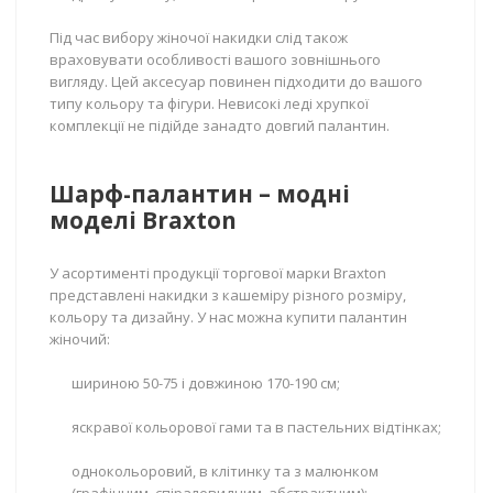
Під час вибору жіночої накидки слід також
враховувати особливості вашого зовнішнього
вигляду. Цей аксесуар повинен підходити до вашого
типу кольору та фігури. Невисокі леді хрупкої
комплекції не підійде занадто довгий палантин.
Шарф-палантин – модні
моделі Braxton
У асортименті продукції торгової марки Braxton
представлені накидки з кашеміру різного розміру,
кольору та дизайну. У нас можна купити палантин
жіночий:
шириною 50-75 і довжиною 170-190 см;
яскравої кольорової гами та в пастельних відтінках;
однокольоровий, в клітинку та з малюнком