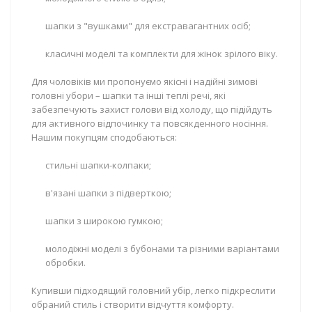
шапки з "вушками" для екстравагантних осіб;
класичні моделі та комплекти для жінок зрілого віку.
Для чоловіків ми пропонуємо якісні і надійні зимові
головні убори – шапки та інші теплі речі, які
забезпечують захист голови від холоду, що підійдуть
для активного відпочинку та повсякденного носіння.
Нашим покупцям сподобаються:
стильні шапки-колпаки;
в'язані шапки з підверткою;
шапки з широкою гумкою;
молодіжні моделі з бубонами та різними варіантами
обробки.
Купивши підходящий головний убір, легко підкреслити
обраний стиль і створити відчуття комфорту.