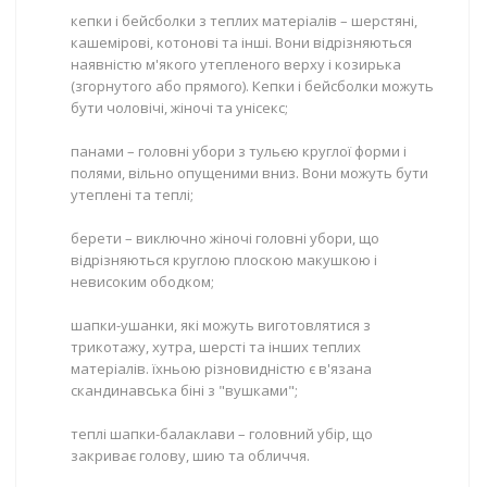
кепки і бейсболки з теплих матеріалів – шерстяні,
кашемірові, котонові та інші. Вони відрізняються
наявністю м'якого утепленого верху і козирька
(згорнутого або прямого). Кепки і бейсболки можуть
бути чоловічі, жіночі та унісекс;
панами – головні убори з тульєю круглої форми і
полями, вільно опущеними вниз. Вони можуть бути
утеплені та теплі;
берети – виключно жіночі головні убори, що
відрізняються круглою плоскою макушкою і
невисоким ободком;
шапки-ушанки, які можуть виготовлятися з
трикотажу, хутра, шерсті та інших теплих
матеріалів. їхньою різновидністю є в'язана
скандинавська біні з "вушками";
теплі шапки-балаклави – головний убір, що
закриває голову, шию та обличчя.