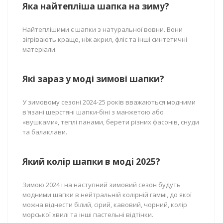
Яка найтепліша шапка на зиму?
Найтеплішими є шапки з натуральної вовни. Вони
зігрівають краще, ніж акрил, фліс та інші синтетичні
матеріали.
Які зараз у моді зимові шапки?
У зимовому сезоні 2024-25 років вважаються модними
в'язані шерстяні шапки-біні з манжетою або
«вушками», теплі панами, берети різних фасонів, снуди
та балаклави.
Який колір шапки в моді 2025?
Зимою 2024 і на наступний зимовий сезон будуть
модними шапки в нейтральній колірній гаммі, до якої
можна віднести білий, сірий, кавовий, чорний, колір
морської хвилі та інші пастельні відтінки.