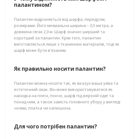
палантином?
Палантин відрізняється від шарфа, передусім,
розмірами. Його мінімальна ширина – 0,5 метра, а
довжина сягає 2,0 м. Шарф значно ширший та
коротший за палантин. Крім того, палантин
виготовляється лише з тканинних матеріалів, тоді як
шарф може бути в'язаним.
Як правильно носити палантин?
Палантин можна носити так, як вказує ваша уява та
естетичний смак. Він може використовуватися як
накидка на плечі, пончо, шарф під верхній одяг та
понад ним, а також замість головного убору у вигляді
чолми, платка чи капюшона.
Для чого потрібен палантин?