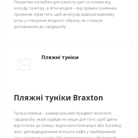
Палантин потрібен для захисту шиї та голови від
холоду та вітру, а літні моделі – від прямих сонячних
променів. Крім того, цей аксесуар відіграє важливу
роль у створенні модного образу, як стильне
доповнення до гардеробу.
Пляжні туніки
Пляжні туніки Braxton
Туніка пляжна – універсальний предмет жіночого
гардеробу, який підійде не лише для того, щоб дійти
від готелю до пляжу і відпочити біля моря або басейну,
але і для відвідування літнього кафе у прибережній
зоні, катання на яхті або прогулянок по набережній.