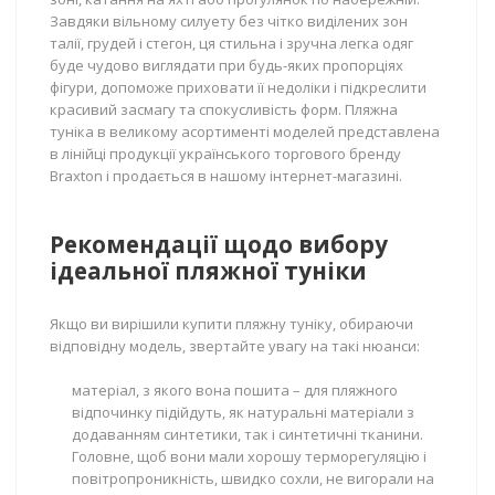
Завдяки вільному силуету без чітко виділених зон
талії, грудей і стегон, ця стильна і зручна легка одяг
буде чудово виглядати при будь-яких пропорціях
фігури, допоможе приховати її недоліки і підкреслити
красивий засмагу та спокусливість форм. Пляжна
туніка в великому асортименті моделей представлена
в лінійці продукції українського торгового бренду
Braxton і продається в нашому інтернет-магазині.
Рекомендації щодо вибору
ідеальної пляжної туніки
Якщо ви вирішили купити пляжну туніку, обираючи
відповідну модель, звертайте увагу на такі нюанси:
матеріал, з якого вона пошита – для пляжного
відпочинку підійдуть, як натуральні матеріали з
додаванням синтетики, так і синтетичні тканини.
Головне, щоб вони мали хорошу терморегуляцію і
повітропроникність, швидко сохли, не вигорали на