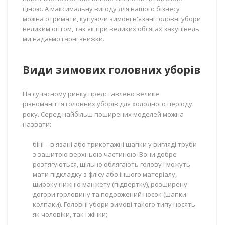
ціною. А максимальну вигоду для вашого бізнесу
можна отримати, купуючи зимові в'язані головні убори
великим оптом, так як при великих обсягах закупівель
ми надаємо гарні знижки.
Види зимових головних уборів
На сучасному ринку представлено велике
різноманіття головних уборів для холодного періоду
року. Серед найбільш поширених моделей можна
назвати:
біні – в'язані або трикотажні шапки у вигляді труби
з зашитою верхньою частиною. Вони добре
розтягуються, щільно облягають голову і можуть
мати підкладку з флісу або іншого матеріалу,
широку нижню манжету (підвертку), розширену
догори горловину та подовжений носок (шапки-
колпаки). Головні убори зимові такого типу носять
як чоловіки, так і жінки;