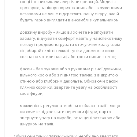
сонці і не викликали алергічних реакцій. Моделі з
прозорих, напівпрозорих тканин або з кружевними
вставками не лише підкреслять вашу фігуру, але й
будуть гарно виглядати в ансамблі з купальником;
довжину виробу – якщо ви хочете не зіпсувати
засмагу, відчувати комфорт навіть у найспекотнішу
погоду і продемонструвати оточуючим красу своїх
ніг, обирайте літні пляжні туніки довжиною вище
коліна на чотири пальці або трохи нижче стегон;
фасон – без рукавів або з рукавами різної довжини,
вільного крою або з піднятою талією, з відкритою
спиною або глибоким декольте. Обираючи фасон
пляжної сорочки, звертайте увагу на особливості
своєї фігури;
можливість регулювати об'єм в області талії – якщо
ви хочете підкреслити переваги фігури, варто
звернути увагу на вироби, оснащені затяжкою або
шнурком на талії.
Обираючи туніку пляжну жіночу, необхідно звертати