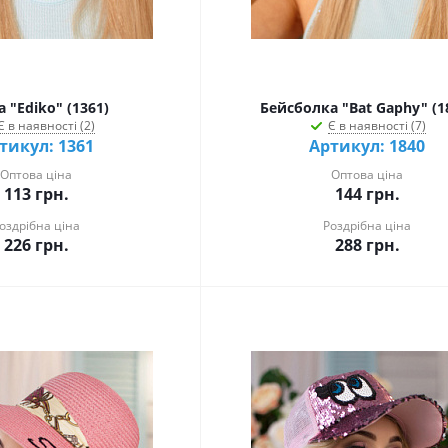
 "Ediko" (1361)
Бейсболка "Bat Gaphy" (1
Є в наявності (2)
Є в наявності (7)
тикул: 1361
Артикул: 1840
Оптова ціна
Оптова ціна
113
грн.
144
грн.
оздрібна ціна
Роздрібна ціна
226
грн.
288
грн.