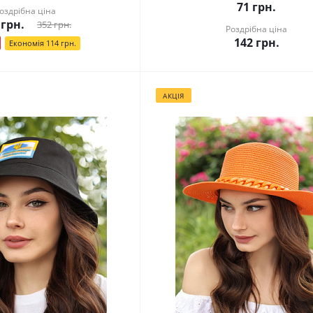
71
грн.
оздрібна ціна
грн.
352
грн.
Роздрібна ціна
142
грн.
Економія
114
грн.
АКЦІЯ