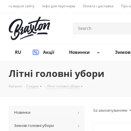
ru версія сайту
Інфо для партнерів
Оплата і доставка
Про 
RU
Акції
Новинки
Зимові
Літні головні убори
Каталог
-
Скидки
-
Літні головні убори
За замовчуванням
Новинки
Зимові головні убори