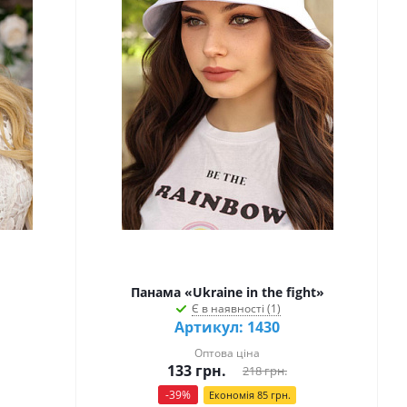
Панама «Ukraine in the fight»
Є в наявності (1)
Артикул: 1430
Оптова ціна
133
грн.
218
грн.
-
39
%
Економія
85
грн.