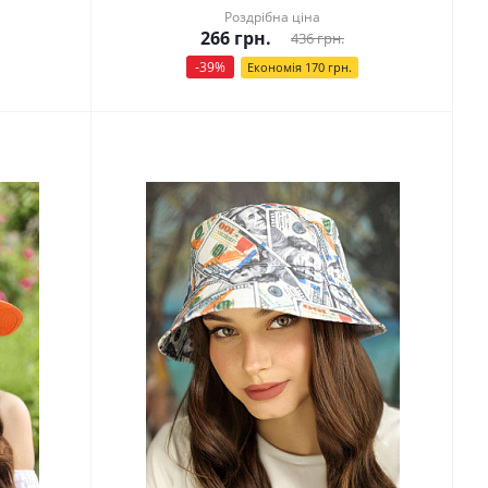
Роздрібна ціна
266
грн.
436
грн.
-
39
%
Економія
170
грн.