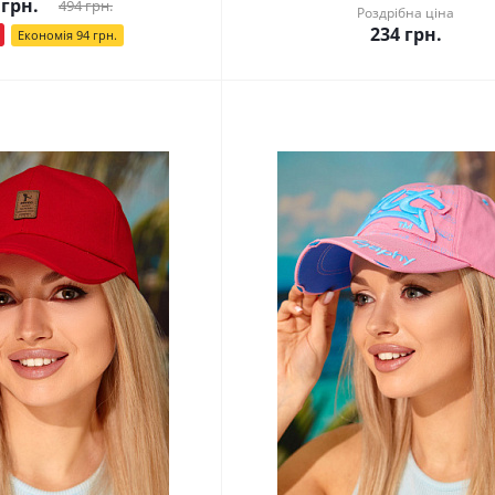
грн.
494
грн.
Роздрібна ціна
234
грн.
Економія
94
грн.