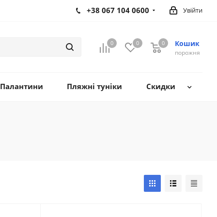
+38 067 104 0600
Увійти
Кошик
0
0
0
0
порожня
Палантини
Пляжні туніки
Скидки