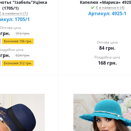
отьє "Ізабель"Уцінка
Капелюх «Мариса» 4925
Є в наявності (4)
(1705/1)
Артикул: 4925-1
Є в наявності (1)
икул: 1705/1
Оптова ціна
грн.
312
грн.
Економія
156
грн.
Оптова ціна
84
грн.
оздрібна ціна
грн.
624
грн.
Роздрібна ціна
168
грн.
Економія
312
грн.