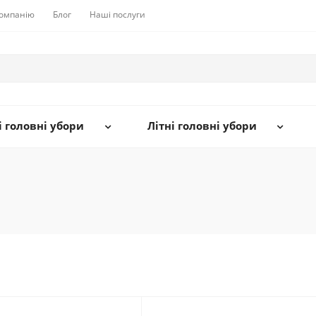
компанію
Блог
Наші послуги
 головні убори
Літні головні убори