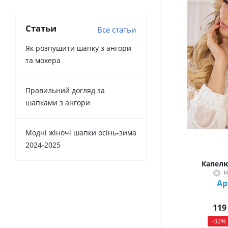
Статьи
Все статьи
Як розпушити шапку з ангори
та мохера
Правильний догляд за
шапками з ангори
Модні жіночі шапки осінь-зима
2024-2025
Капелю
Н
Ар
119
-
32
%