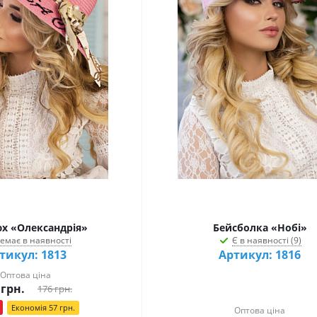
х «Олександрія»
Бейсболка «Нобі»
емає в наявності
Є в наявності (9)
тикул: 1813
Артикул: 1816
Оптова ціна
грн.
176
грн.
Економія
57
грн.
Оптова ціна