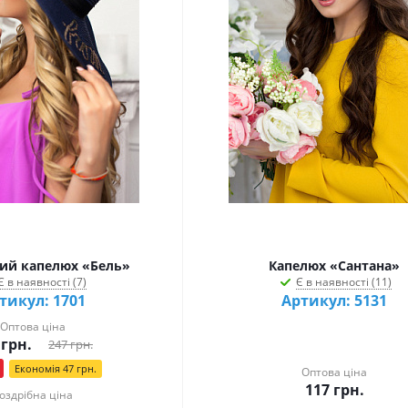
ий капелюх «Бель»
Капелюх «Сантана»
Є в наявності (7)
Є в наявності (11)
тикул: 1701
Артикул: 5131
Оптова ціна
грн.
247
грн.
Економія
47
грн.
Оптова ціна
117
грн.
оздрібна ціна