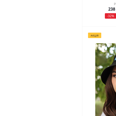
Р
238
-
32
%
АКЦІЯ