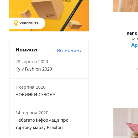
молочний (
7
)
перлинний (
6
)
персиковий (
6
)
помаранчевий (
5
)
Кепка
пудра (
9
)
рожевий (
8
)
Ар
Новини
Всі новини
сірий (
5
)
світло-бежевий (
15
)
28 серпня 2020
синій (
4
)
Kyiv Fashion 2020
Р
темно синій (
7
)
темно-бежевий (
13
)
1 серпня 2020
хакі (
1
)
НОВИНКИ СЕЗОНУ!
червоний (
11
)
чорний (
23
)
14 червня 2020
Небагато інформації про
торгову марку Braxton