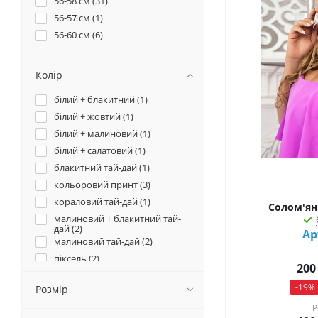
56-58 см (
31
)
56-57 см (
1
)
56-60 см (
6
)
Колір
білий + блакитний (
1
)
білий + жовтий (
1
)
білий + малиновий (
1
)
білий + салатовий (
1
)
блакитний тай-дай (
1
)
кольоровий принт (
3
)
кораловий тай-дай (
1
)
Солом'ян
малиновий + блакитний тай-
дай (
2
)
Ар
малиновий тай-дай (
2
)
піксель (
2
)
200
помаранчевий тай-дай (
1
)
-
19
%
Розмір
сірий тай-дай (
1
)
Р
світла пудра (
6
)