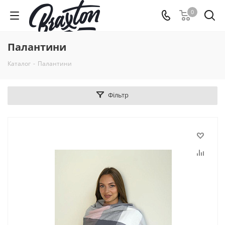
0
Палантини
Каталог
-
Палантини
Фільтр