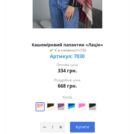
Кашеміровий палантин «Лаціо»
Є в наявності (16)
Артикул: 7030
Оптова ціна
334
грн.
Роздрібна ціна
668
грн.
Колір
Купити