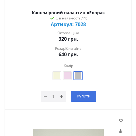
Кашеміровий палантин «Елора»
Є в наявності (11)
Артикул: 7028
Оптова ціна
320
грн.
Роздрібна ціна
640
грн.
Колір
Купити