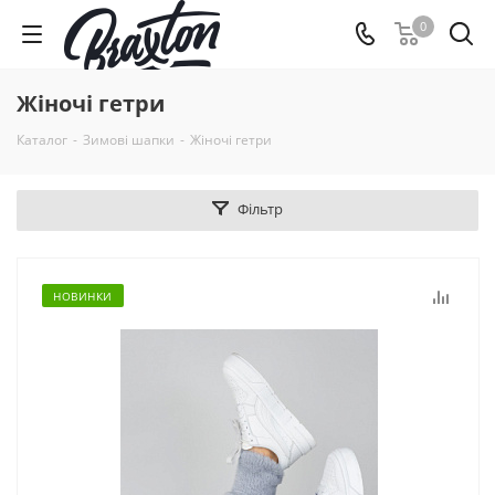
0
Жіночі гетри
Каталог
-
Зимові шапки
-
Жіночі гетри
Фільтр
НОВИНКИ