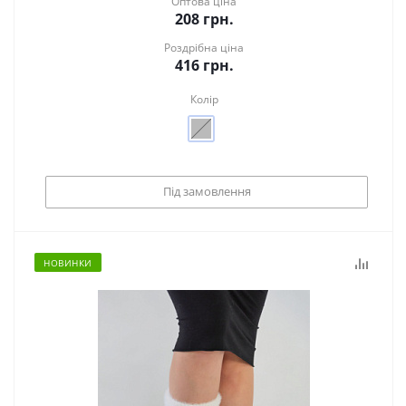
Оптова ціна
208
грн.
Роздрібна ціна
416
грн.
Колір
Під замовлення
НОВИНКИ