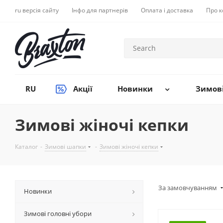
ru версія сайту
Інфо для партнерів
Оплата і доставка
Про 
RU
Акції
Новинки
Зимові
Зимові жіночі кепки
Каталог
-
Зимові шапки
-
Зимові жіночі кепки
За замовчуванням
Новинки
Зимові головні убори