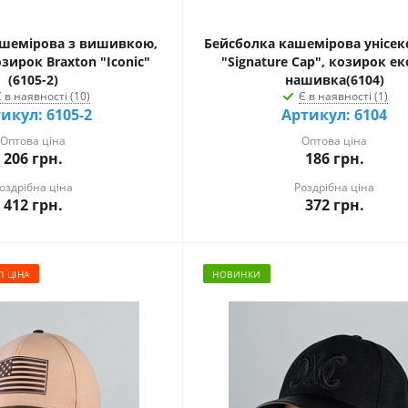
ашемірова з вишивкою,
Бейсболка кашемірова унісекс
зирок Braxton "Iconic"
"Signature Cap", козирок е
(6105-2)
нашивка(6104)
 в наявності (10)
Є в наявності (1)
икул: 6105-2
Артикул: 6104
Оптова ціна
Оптова ціна
206
грн.
186
грн.
оздрібна ціна
Роздрібна ціна
412
грн.
372
грн.
П ЦІНА
НОВИНКИ