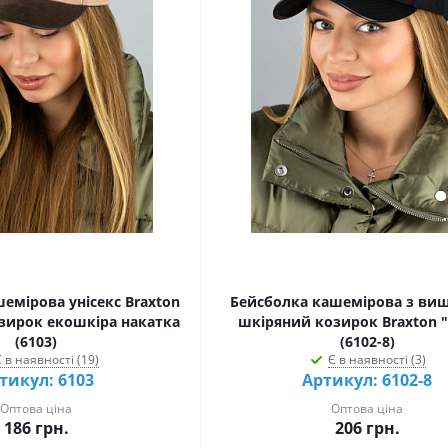
емірова унісекс Braxton
Бейсболка кашемірова з ви
озирок екошкіра накатка
шкіряний козирок Braxton "
(6103)
(6102-8)
 в наявності (19)
Є в наявності (3)
тикул: 6103
Артикул: 6102-8
Оптова ціна
Оптова ціна
186
грн.
206
грн.