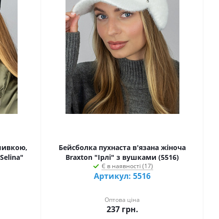
шивкою,
Бейсболка пухнаста в'язана жіноча
Selina"
Braxton "Ірлі" з вушками (5516)
Є в наявності (17)
Артикул: 5516
Оптова ціна
237
грн.