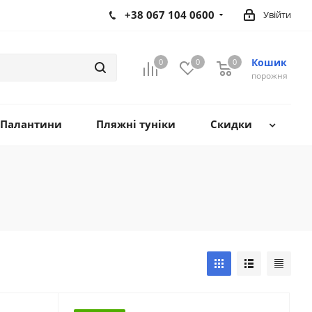
+38 067 104 0600
Увійти
Кошик
0
0
0
0
порожня
Палантини
Пляжні туніки
Скидки