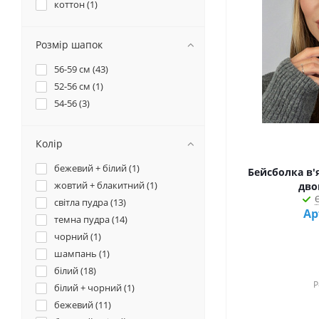
коттон (
1
)
Розмір шапок
56-59 см (
43
)
52-56 см (
1
)
54-56 (
3
)
Колір
бежевий + білий (
1
)
Бейсболка в'
жовтий + блакитний (
1
)
дво
Є
світла пудра (
13
)
Ар
темна пудра (
14
)
чорний (
1
)
шампань (
1
)
білий (
18
)
Р
білий + чорний (
1
)
бежевий (
11
)