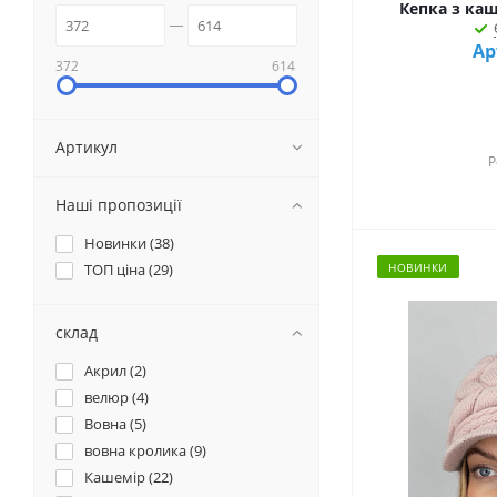
Кепка з каш
Ар
372
614
Артикул
Р
Наші пропозиції
Новинки (
38
)
ТОП ціна (
29
)
НОВИНКИ
склад
Акрил (
2
)
велюр (
4
)
Вовна (
5
)
вовна кролика (
9
)
Кашемір (
22
)