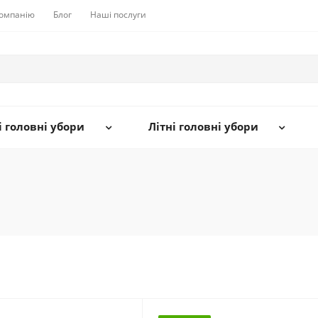
компанію
Блог
Наші послуги
 головні убори
Літні головні убори