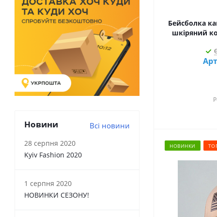
світло коричневий (
2
)
світло сірий (
12
)
Бейсболка к
світло-бежевий (
1
)
шкіряний ко
темна кава (
3
)
Є
темно синій (
1
)
Арт
темно-бежевий (
14
)
темно-сірий (
6
)
червоний (
2
)
чорний (
43
)
Р
чорний + білий (
2
)
Новини
Всі новини
28 серпня 2020
НОВИНКИ
ТО
Kyiv Fashion 2020
1 серпня 2020
НОВИНКИ СЕЗОНУ!