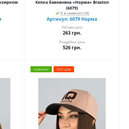
козирком
Кепка бавовняна «Норма» Braxton
(6079)
Є в наявності (4)
и
Артикул: 6079 Норма
Оптова ціна
263
грн.
Роздрібна ціна
526
грн.
НОВИНКИ
ТОП ЦІНА