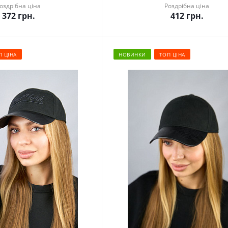
оздрібна ціна
Роздрібна ціна
372
грн.
412
грн.
П ЦІНА
НОВИНКИ
ТОП ЦІНА