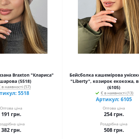
язана Braxton "Клариса"
Бейсболка кашемірова унісекс
шарова (5518)
"Liberty", козирок екокожа,
 в наявності (57)
(6105)
тикул: 5518
Є в наявності (13)
Артикул: 6105
Оптова ціна
Оптова ціна
191
грн.
254
грн.
оздрібна ціна
Роздрібна ціна
382
грн.
508
грн.