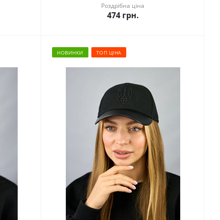
Роздрібна ціна
474
грн.
НОВИНКИ
ТОП ЦІНА