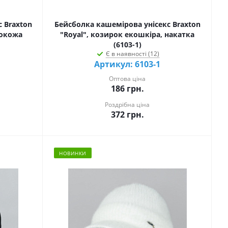
 Braxton
Бейсболка кашемірова унісекс Braxton
кокожа
"Royal", козирок екошкіра, накатка
(6103-1)
Є в наявності (12)
Артикул: 6103-1
Оптова ціна
186
грн.
Роздрібна ціна
372
грн.
НОВИНКИ