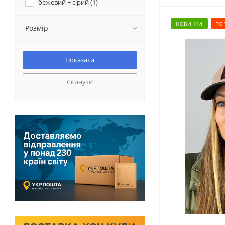
бежевий + сірий (
1
)
блакитний (
3
)
НОВИНКИ
ТО
бордовий (
8
)
Розмір
бузковий (
1
)
джинсовий (
3
)
електрик (
2
)
жовтий (
4
)
Скинути
кавовий (
9
)
коричневий (
1
)
кремовий (
11
)
лавандовий (
1
)
м'ятний (
1
)
малиновий (
1
)
маренго (
7
)
молочний (
1
)
пудра (
6
)
сірий (
14
)
сірий + білий (
1
)
світла кава (
2
)