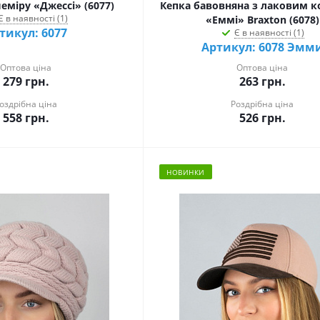
еміру «Джессі» (6077)
Кепка бавовняна з лаковим 
Є в наявності (1)
«Еммі» Braxton (6078)
тикул: 6077
Є в наявності (1)
Артикул: 6078 Эмм
Оптова ціна
Оптова ціна
279
грн.
263
грн.
оздрібна ціна
Роздрібна ціна
558
грн.
526
грн.
НОВИНКИ