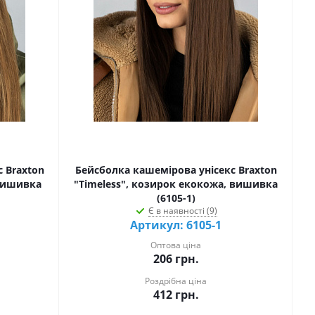
 Braxton
Бейсболка кашемірова унісекс Braxton
 вишивка
"Тimeless", козирок екокожа, вишивка
(6105-1)
Є в наявності (9)
Артикул: 6105-1
Оптова ціна
206
грн.
Роздрібна ціна
412
грн.