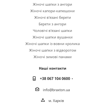
Жіночі шапки з ангори
Жіночі капори-капюшони
Жіночі в'язані берети
Берети з ангори
Чоловічі в'язані шапки
Жіночі шапки вушанки
Жіночі шапки із вовни кролика
Жіночі шапки з відворотом
Жіночі зимові панами
Наші контакти
+38 067 104 0600
info@braxton.ua
м. Харків