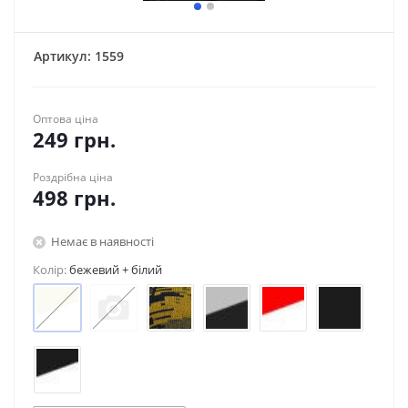
Артикул:
1559
Оптова ціна
249
грн.
Роздрібна ціна
498
грн.
Немає в наявності
Колір:
бежевий + білий