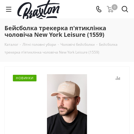
0
Бейсболка трекерка п'ятиклінка
чоловіча New York Leisure (1559)
Каталог
-
Літні головні убори
-
Чоловічі бейсболки
-
Бейсболка
трекерка п'ятиклінка чоловіча New York Leisure (1559)
НОВИНКИ