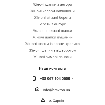
Жіночі шапки з ангори
Жіночі капори-капюшони
Жіночі в'язані берети
Берети з ангори
Чоловічі в'язані шапки
Жіночі шапки вушанки
Жіночі шапки із вовни кролика
Жіночі шапки з відворотом
Жіночі зимові панами
Наші контакти
+38 067 104 0600
info@braxton.ua
м. Харків