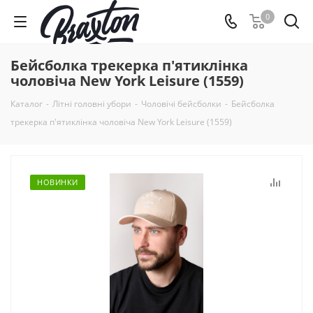
0
Бейсболка трекерка п'ятиклінка
чоловіча New York Leisure (1559)
Каталог
-
Літні головні убори
-
Чоловічі бейсболки
-
Бейсболка
трекерка п'ятиклінка чоловіча New York Leisure (1559)
НОВИНКИ