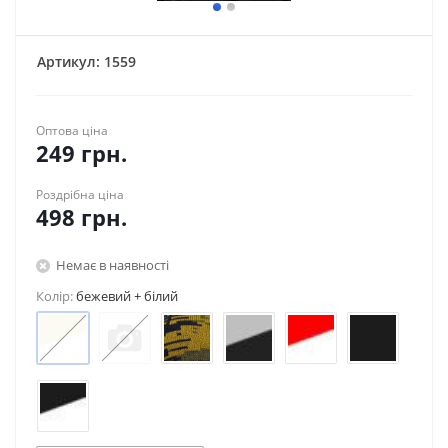
Артикул:
1559
Оптова ціна
249
грн.
Роздрібна ціна
498
грн.
Немає в наявності
Колір:
бежевий + білий