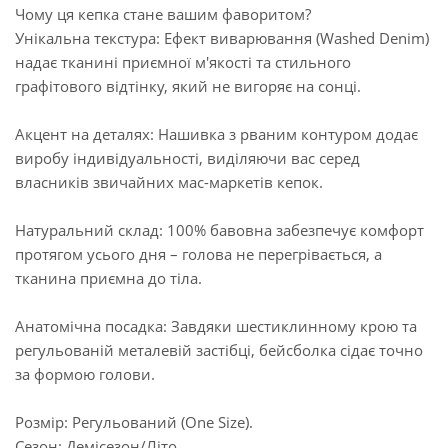
Чому ця кепка стане вашим фаворитом?
Унікальна текстура: Ефект виварювання (Washed Denim)
надає тканині приємної м'якості та стильного
графітового відтінку, який не вигоряє на сонці.
Акцент на деталях: Нашивка з рваним контуром додає
виробу індивідуальності, виділяючи вас серед
власників звичайних мас-маркетів кепок.
Натуральний склад: 100% бавовна забезпечує комфорт
протягом усього дня – голова не перегрівається, а
тканина приємна до тіла.
Анатомічна посадка: Завдяки шестиклинному крою та
регульованій металевій застібці, бейсболка сідає точно
за формою голови.
Розмір: Регульований (One Size).
Сезон: Демісезон/Літо.