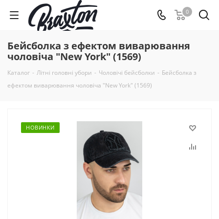
0
Бейсболка з ефектом виварювання
чоловіча "New York" (1569)
Каталог
-
Літні головні убори
-
Чоловічі бейсболки
-
Бейсболка з
ефектом виварювання чоловіча "New York" (1569)
НОВИНКИ