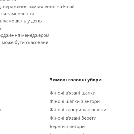
дтвердження замовлення на Email
ення замовлення
вляємо день у день
ь
твердження менеджером
я може бути скасоване
Зимові головні убори
Жіночі в'язані шапки
Жіночі шапки з ангори
а
Жіночі капори-капюшони
Жіночі в'язані берети
Берети з ангори