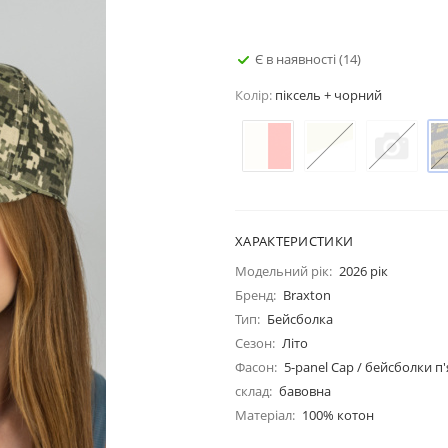
Є в наявності
(14)
Колір:
піксель + чорний
ХАРАКТЕРИСТИКИ
Модельний рік:
2026 рік
Бренд:
Braxton
Тип:
Бейсболка
Сезон:
Літо
Фасон:
5-panel Cap / бейсболки п
склад:
бавовна
Матеріал:
100% котон