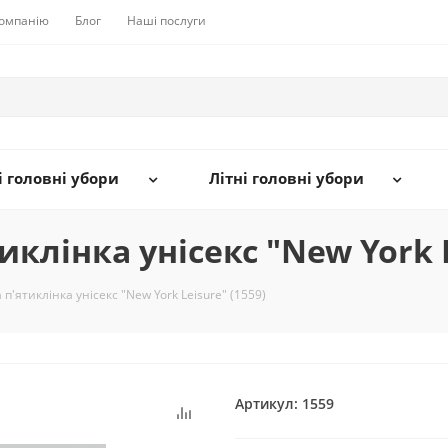
компанію
Блог
Наші послуги
 головні убори
Літні головні убори
клінка унісекс "New York L
п'ятиклінка унісекс "New York Leisure" (1559)
Артикул:
1559