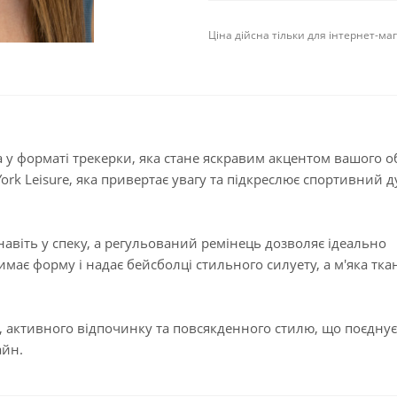
Ціна дійсна тільки для інтернет-ма
ка у форматі трекерки, яка стане яскравим акцентом вашого о
k Leisure, яка привертає увагу та підкреслює спортивний д
навіть у спеку, а регульований ремінець дозволяє ідеально
римає форму і надає бейсболці стильного силуету, а м'яка тк
 активного відпочинку та повсякденного стилю, що поєднує 
айн.