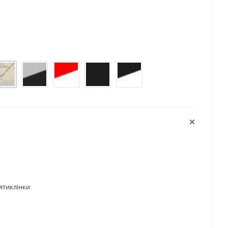
'ятиклінки