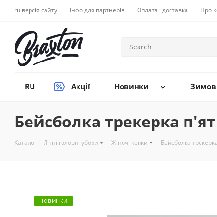
ru версія сайту
Інфо для партнерів
Оплата і доставка
Про 
RU
Акції
Новинки
Зимові
Бейсболка трекерка п'яти
Каталог
-
Літні головні убори
-
Жіночі кепки
-
Бейсболка трекерка 
НОВИНКИ