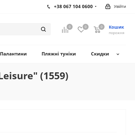
+38 067 104 0600
Увійти
Кошик
0
0
0
0
порожня
Палантини
Пляжні туніки
Скидки
eisure" (1559)