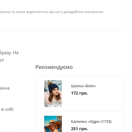
газину та може відрізнятись від цін у роздрібних магазинах.
бразу. На
ух
Рекомендуємо
Шапка «Біліс»
анина
172 грн.
в собі
Капелюх «Одрі» (1733)
251 грн.