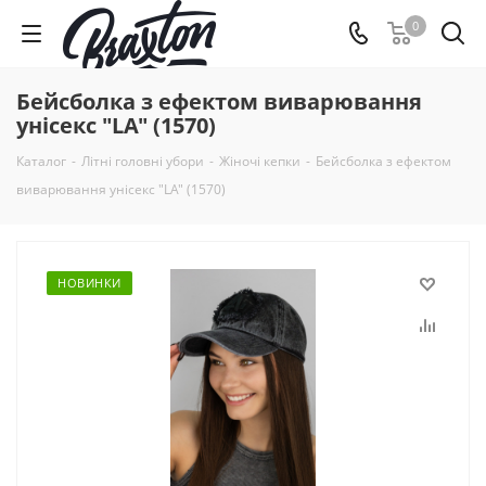
0
Бейсболка з ефектом виварювання
унісекс "LA" (1570)
Каталог
-
Літні головні убори
-
Жіночі кепки
-
Бейсболка з ефектом
виварювання унісекс "LA" (1570)
НОВИНКИ