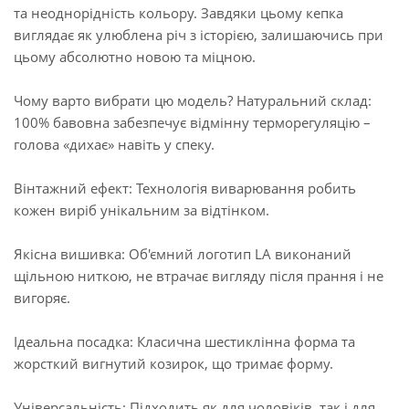
та неоднорідність кольору. Завдяки цьому кепка
виглядає як улюблена річ з історією, залишаючись при
цьому абсолютно новою та міцною.
Чому варто вибрати цю модель? Натуральний склад:
100% бавовна забезпечує відмінну терморегуляцію –
голова «дихає» навіть у спеку.
Вінтажний ефект: Технологія виварювання робить
кожен виріб унікальним за відтінком.
Якісна вишивка: Об'ємний логотип LA виконаний
щільною ниткою, не втрачає вигляду після прання і не
вигоряє.
Ідеальна посадка: Класична шестиклінна форма та
жорсткий вигнутий козирок, що тримає форму.
Універсальність: Підходить як для чоловіків, так і для