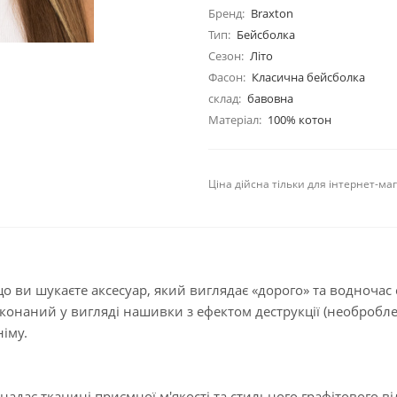
Бренд:
Braxton
Тип:
Бейсболка
Сезон:
Літо
Фасон:
Класична бейсболка
склад:
бавовна
Матеріал:
100% котон
Ціна дійсна тільки для інтернет-ма
о ви шукаєте аксесуар, який виглядає «дорого» та водночас 
иконаний у вигляді нашивки з ефектом деструкції (необробл
німу.
адає тканині приємної м'якості та стильного графітового від