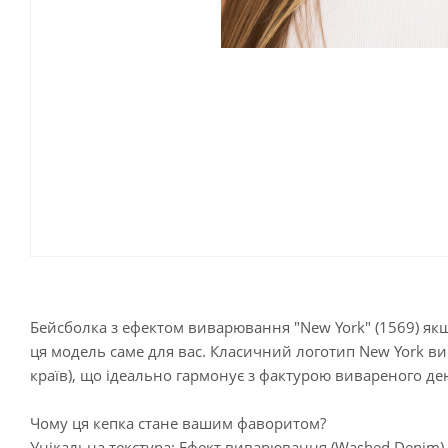
Бейсболка з ефектом виварювання "New York" (1569) якщ
ця модель саме для вас. Класичний логотип New York в
країв), що ідеально гармонує з фактурою вивареного де
Чому ця кепка стане вашим фаворитом?
Унікальна текстура: Ефект виварювання (Washed Denim) н