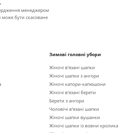
ь
твердження менеджером
я може бути скасоване
Зимові головні убори
Жіночі в'язані шапки
Жіночі шапки з ангори
а
Жіночі капори-капюшони
Жіночі в'язані берети
Берети з ангори
Чоловічі в'язані шапки
Жіночі шапки вушанки
Жіночі шапки із вовни кролика