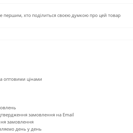
е першим, хто поділиться своєю думкою про цей товар
за оптовими цінами
мовлень
дтвердження замовлення на Email
ення замовлення
вляємо день у день