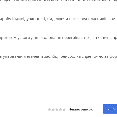
иробу індивідуальності, виділяючи вас серед власників зв
отягом усього дня – голова не перегрівається, а тканина п
ульованій металевій застібці, бейсболка сідає точно за ф
Додат
Немає оцінок