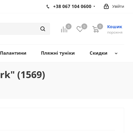
+38 067 104 0600
Увійти
Кошик
0
0
0
0
порожня
Палантини
Пляжні туніки
Скидки
k" (1569)