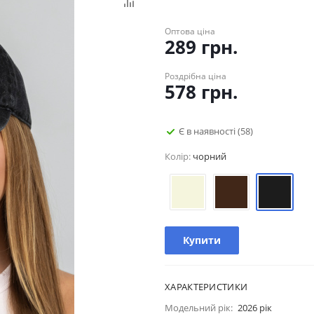
Оптова ціна
289
грн.
Роздрібна ціна
578
грн.
Є в наявності
(58)
Колір:
чорний
Купити
ХАРАКТЕРИСТИКИ
Модельний рік:
2026 рік