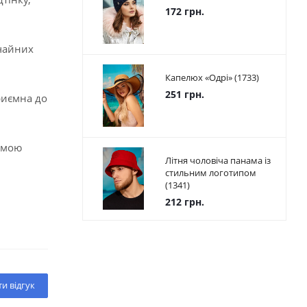
172 грн.
ичайних
Капелюх «Одрі» (1733)
251 грн.
риємна до
ормою
Літня чоловіча панама із
стильним логотипом
(1341)
212 грн.
и відгук