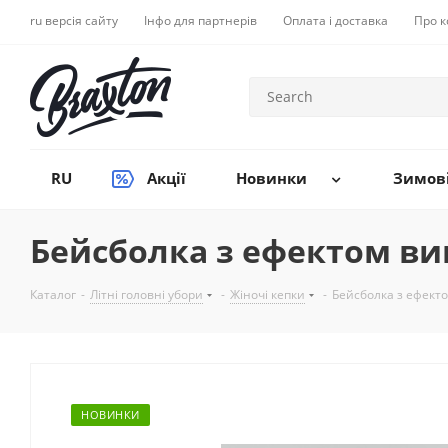
ru версія сайту
Інфо для партнерів
Оплата і доставка
Про 
RU
Акції
Новинки
Зимові
Бейсболка з ефектом вив
Каталог
-
Літні головні убори
-
Жіночі кепки
-
Бейсболка з ефекто
НОВИНКИ