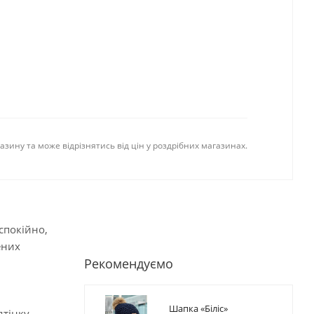
газину та може відрізнятись від цін у роздрібних магазинах.
спокійно,
ених
Рекомендуємо
Шапка «Біліс»
тінку,